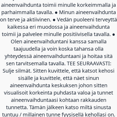
aineenvaihdunta toimii minulle korkeimmalla ja
parhaimmalla tavalla. ● Minun aineenvaihdunta
on terve ja aktiivinen. ● Vedän puoleeni terveyttä
kaikessa eri muodossa ja aineenvaihdunta
toimii ja palvelee minulle positiivisella tavalla. ●
Olen aineenvaihduntani kanssa samalla
taajuudella ja voin koska tahansa olla
yhteydessä aineenvaihduntaani ja hoitaa sitä
sen tarvitsemalla tavalla. TEE SEURAAVASTI:
Sulje silmät. Sitten kuvittele, että katsot kehosi
sisälle ja kuvittele, että näet sinun
aineenvaihdunta keskuksen johon sitten
visualisoit korkeinta puhdasta valoa ja tunnet
aineenvaihduntaasi kohtaan rakkauden
tunnetta. Tämän jälkeen katso miltä sinusta
tuntuu / millainen tunne fyysisellä kehollasi on.