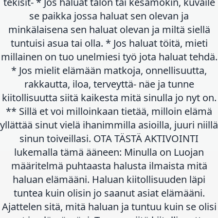
tekisit- * Jos haluat talon tai kesämökin, kuvaile
se paikka jossa haluat sen olevan ja
minkälaisena sen haluat olevan ja miltä siellä
tuntuisi asua tai olla. * Jos haluat töitä, mieti
millainen on tuo unelmiesi työ jota haluat tehdä.
* Jos mielit elämään matkoja, onnellisuutta,
rakkautta, iloa, terveyttä- näe ja tunne
kiitollisuutta siitä kaikesta mitä sinulla jo nyt on.
** Sillä et voi milloinkaan tietää, milloin elämä
yllättää sinut vielä ihanimmilla asioilla, juuri niillä
sinun toiveillasi. OTA TÄSTÄ AKTIVOINTI
lukemalla tämä ääneen: Minulla on Luojan
määritelmä puhtaasta halusta ilmaista mitä
haluan elämääni. Haluan kiitollisuuden läpi
tuntea kuin olisin jo saanut asiat elämääni.
Ajattelen sitä, mitä haluan ja tuntuu kuin se olisi