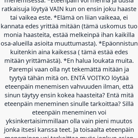
menemisessä: *Eteenpäin voi mennä ja uusia
ratkaisuja löytyä VAIN kun on ensin joku haaste
tai vaikea este. *Elämä on liian vaikeaa, ei
kannata edes yrittää mitään (tämä uskomus tuo
monia haasteita, estää melkeinpä ihan kaikilla
osa-alueilla asioita muuttumasta). *Epäonnistun
kuitenkin aina kaikessa ( tämä estää edes
mitään yrittämästä). *En halua loukata muita.
Parempi vaan olla nyt tekemättä mitään ja
tyytyä tähän mitä on. ENTÄ VOITKO löytää
eteenpäin menemisen vahvuuden ilman, että
sinun täytyy ensin kokea haasteita? Entä mitä
eteenpäin meneminen sinulle tarkoittaa? Sillä
eteenpäin meneminen voi
yksinkertaisimmillaan olla vain pieni muutos
jonka itsesi kanssa teet. Ja toisaalta eteenpäin