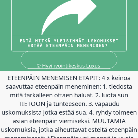
ETEENPÄIN MENEMISEN ETAPIT: 4 x keinoa
saavuttaa eteenpäin meneminen: 1. tiedosta
mitä tarkalleen ottaen haluat. 2. luota sun
TIETOON ja tunteeseen. 3. vapaudu
uskomuksista jotka estää sua. 4. ryhdy toimeen
asian eteenpäin viemiseksi. MUUTAMIA
uskomuksia, jotka aiheuttavat esteitä eteenpäin