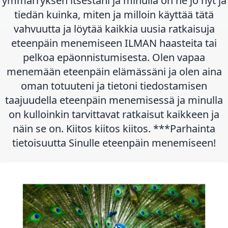
ymmärryksen itsestäni ja minulla on ne jo nyt ja
tiedän kuinka, miten ja milloin käyttää tätä
vahvuutta ja löytää kaikkia uusia ratkaisuja
eteenpäin menemiseen ILMAN haasteita tai
pelkoa epäonnistumisesta. Olen vapaa
menemään eteenpäin elämässäni ja olen aina
oman totuuteni ja tietoni tiedostamisen
taajuudella eteenpäin menemisessä ja minulla
on kulloinkin tarvittavat ratkaisut kaikkeen ja
näin se on. Kiitos kiitos kiitos. ***Parhainta
tietoisuutta Sinulle eteenpäin menemiseen!