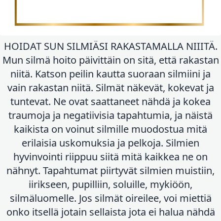
HOIDAT SUN SILMIÄSI RAKASTAMALLA NIIITÄ.
Mun silmä hoito päivittäin on sitä, että rakastan
niitä. Katson peilin kautta suoraan silmiini ja
vain rakastan niitä. Silmät näkevät, kokevat ja
tuntevat. Ne ovat saattaneet nähdä ja kokea
traumoja ja negatiivisia tapahtumia, ja näistä
kaikista on voinut silmille muodostua mitä
erilaisia uskomuksia ja pelkoja. Silmien
hyvinvointi riippuu siitä mitä kaikkea ne on
nähnyt. Tapahtumat piirtyvät silmien muistiin,
iirikseen, pupilliin, soluille, mykiöön,
silmäluomelle. Jos silmät oireilee, voi miettiä
onko itsellä jotain sellaista jota ei halua nähdä