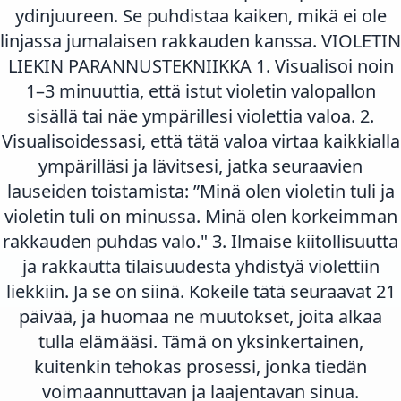
ydinjuureen. Se puhdistaa kaiken, mikä ei ole
linjassa jumalaisen rakkauden kanssa. VIOLETIN
LIEKIN PARANNUSTEKNIIKKA 1. Visualisoi noin
1–3 minuuttia, että istut violetin valopallon
sisällä tai näe ympärillesi violettia valoa. 2.
Visualisoidessasi, että tätä valoa virtaa kaikkialla
ympärilläsi ja lävitsesi, jatka seuraavien
lauseiden toistamista: ”Minä olen violetin tuli ja
violetin tuli on minussa. Minä olen korkeimman
rakkauden puhdas valo." 3. Ilmaise kiitollisuutta
ja rakkautta tilaisuudesta yhdistyä violettiin
liekkiin. Ja se on siinä. Kokeile tätä seuraavat 21
päivää, ja huomaa ne muutokset, joita alkaa
tulla elämääsi. Tämä on yksinkertainen,
kuitenkin tehokas prosessi, jonka tiedän
voimaannuttavan ja laajentavan sinua.