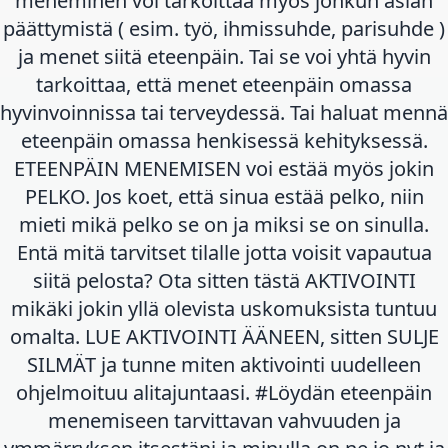
meneminen voi tarkoittaa myös jonkun asian
päättymistä ( esim. työ, ihmissuhde, parisuhde )
ja menet siitä eteenpäin. Tai se voi yhtä hyvin
tarkoittaa, että menet eteenpäin omassa
hyvinvoinnissa tai terveydessä. Tai haluat mennä
eteenpäin omassa henkisessä kehityksessä.
ETEENPÄIN MENEMISEN voi estää myös jokin
PELKO. Jos koet, että sinua estää pelko, niin
mieti mikä pelko se on ja miksi se on sinulla.
Entä mitä tarvitset tilalle jotta voisit vapautua
siitä pelosta? Ota sitten tästä AKTIVOINTI
mikäki jokin yllä olevista uskomuksista tuntuu
omalta. LUE AKTIVOINTI ÄÄNEEN, sitten SULJE
SILMÄT ja tunne miten aktivointi uudelleen
ohjelmoituu alitajuntaasi. #Löydän eteenpäin
menemiseen tarvittavan vahvuuden ja