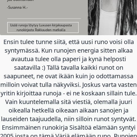
Ensin tulee tunne siitä, että uusi runo voisi olla
syntymässä. Kun runojen energia sitten alkaa
avautua tulee olla paperi ja kynä helposti
saatavilla :) Tällä tavalla kaikki runot on
saapuneet, ne ovat ikään kuin jo odottamassa
milloin voivat tulla näkyviksi. Joskus varta vasten
yritin kirjoittaa runoja - ei ne koskaan sillain tule.
Vain kuuntelemalla sitä viestiä, olemalla juuri
oikealla hetkellä oikeaan aikaan sanojen ja
lauseiden taajuudella, niin silloin runot syntyvät.
Ensimmäinen runokirja Sisältöä elämään syntyi
2005 josta on tämä Väriä elämään runo. Runojen