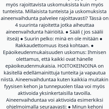
myös rajoittavista uskomuksista kuin myös
tunteista. Millaisista tunteista ja uskomuksista
aineenvaihdunta palvelee rajoittavasti? Tässä on
4 suurinta rajoitetta jotka aiheuttaa
aineenvaihdunta häiriöitä. ● Sääli ( jos säälii
itseä) ● Suurin pelko: minä en ole mitään ●
Rakkaudettomuus itseä kohtaan. ●
Epäoikeudenmukaisuuden uskomus: Ihmisen
olettamus, että kaikki ovat hänelle
epäoikeudenmukaisia. HOITOKEINOINA on
käsitellä edellämainittuja tunteita ja vapautua
niistä. Aineenvaihduntaa kuten kaikkia muitakin
fyysisen kehon ja tunnepuolen tilaa voi myös
aktivoida yksinkertaisilla tavoilla.
Aineenvaihduntaa voi aktivoida esimerkiksi
ohjelmoimalla seuraavasti: ● Minun kehoni