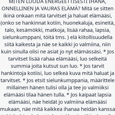
MITEN LUODA ENERGEETTISESTI IHANA,
ONNELLINEN JA VAURAS ELÄMÄ? Mitä se sitten
ikinä onkaan mitä tarvitset ja haluat elämääsi,
(onko se hankinnat kotiin, huonekaluja, esineitä,
talo, kesämökki, matkoja, lisää rahaa, lapsia,
sielunkumppani, töitä tms. ) elä kiitollisuudella
siitä kaikesta ja näe se kaikki jo valmiina, niin
kuin sinulla olisi ne asiat jo nyt elämässäsi. * Jos
tarvitset lisää rahaa elämääsi, luo selkeitä
summia joita kutsut sun luo. * Jos tarvit
hankintoja kotiisi, luo selkeä kuva mitä haluat ja
tarvitset. * Jos etsit sielunkumppania, määrittele
millainen hänen tulisi olla ja tee jo valmiiksi
elämääsi tilaa hänen tulla. * Jos kaipaat lapsia
elämääsi, näe heidät jo valmiina elämääsi
mukaan, näe mitä kaikkea ihanaa heidän kanssa