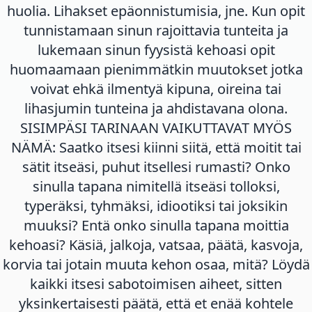
huolia. Lihakset epäonnistumisia, jne. Kun opit
tunnistamaan sinun rajoittavia tunteita ja
lukemaan sinun fyysistä kehoasi opit
huomaamaan pienimmätkin muutokset jotka
voivat ehkä ilmentyä kipuna, oireina tai
lihasjumin tunteina ja ahdistavana olona.
SISIMPÄSI TARINAAN VAIKUTTAVAT MYÖS
NÄMÄ: Saatko itsesi kiinni siitä, että moitit tai
sätit itseäsi, puhut itsellesi rumasti? Onko
sinulla tapana nimitellä itseäsi tolloksi,
typeräksi, tyhmäksi, idiootiksi tai joksikin
muuksi? Entä onko sinulla tapana moittia
kehoasi? Käsiä, jalkoja, vatsaa, päätä, kasvoja,
korvia tai jotain muuta kehon osaa, mitä? Löydä
kaikki itsesi sabotoimisen aiheet, sitten
yksinkertaisesti päätä, että et enää kohtele